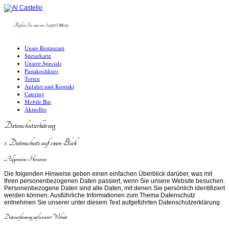
Rufen Sie uns an: (09171) 88050
Unser Restaurant
Speisekarte
Unsere Specials
Pastakochkurs
Torten
Anfahrt und Kontakt
Catering
Mobile Bar
Aktuelles
Datenschutzerklärung
1. Datenschutz auf einen Blick
Allgemeine Hinweise
Die folgenden Hinweise geben einen einfachen Überblick darüber, was mit
Ihren personenbezogenen Daten passiert, wenn Sie unsere Website besuchen.
Personenbezogene Daten sind alle Daten, mit denen Sie persönlich identifiziert
werden können. Ausführliche Informationen zum Thema Datenschutz
entnehmen Sie unserer unter diesem Text aufgeführten Datenschutzerklärung.
Datenerfassung auf unserer Website