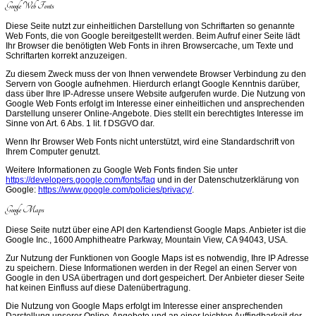
Google Web Fonts
Diese Seite nutzt zur einheitlichen Darstellung von Schriftarten so genannte
Web Fonts, die von Google bereitgestellt werden. Beim Aufruf einer Seite lädt
Ihr Browser die benötigten Web Fonts in ihren Browsercache, um Texte und
Schriftarten korrekt anzuzeigen.
Zu diesem Zweck muss der von Ihnen verwendete Browser Verbindung zu den
Servern von Google aufnehmen. Hierdurch erlangt Google Kenntnis darüber,
dass über Ihre IP-Adresse unsere Website aufgerufen wurde. Die Nutzung von
Google Web Fonts erfolgt im Interesse einer einheitlichen und ansprechenden
Darstellung unserer Online-Angebote. Dies stellt ein berechtigtes Interesse im
Sinne von Art. 6 Abs. 1 lit. f DSGVO dar.
Wenn Ihr Browser Web Fonts nicht unterstützt, wird eine Standardschrift von
Ihrem Computer genutzt.
Weitere Informationen zu Google Web Fonts finden Sie unter
https://developers.google.com/fonts/faq
und in der Datenschutzerklärung von
Google:
https://www.google.com/policies/privacy/
.
Google Maps
Diese Seite nutzt über eine API den Kartendienst Google Maps. Anbieter ist die
Google Inc., 1600 Amphitheatre Parkway, Mountain View, CA 94043, USA.
Zur Nutzung der Funktionen von Google Maps ist es notwendig, Ihre IP Adresse
zu speichern. Diese Informationen werden in der Regel an einen Server von
Google in den USA übertragen und dort gespeichert. Der Anbieter dieser Seite
hat keinen Einfluss auf diese Datenübertragung.
Die Nutzung von Google Maps erfolgt im Interesse einer ansprechenden