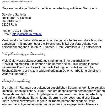
Hinweis zur verantwortlichen Stelle
Die verantwortliche Stelle für die Datenverarbeitung auf dieser Website ist:
Salvatore Santella
Restaurant Al Castello
Hauptstraße 3
91154 Roth
Telefon: 09171 - 88050
E-Mail:
info@alcastello-roth.de
Verantwortliche Stelle ist die natürliche oder juristische Person, die allein oder
gemeinsam mit anderen über die Zwecke und Mittel der Verarbeitung von
personenbezogenen Daten (z.B. Namen, E-Mail-Adressen o. Ä.) entscheidet.
Widerruf Ihrer Einwilligung zur Datenverarbeitung
Viele Datenverarbeitungsvorgänge sind nur mit Ihrer ausdrücklichen
Einwilligung möglich. Sie können eine bereits erteilte Einwilligung jederzeit
widerrufen. Dazu reicht eine formlose Mitteilung per E-Mail an uns. Die
Rechtmäßigkeit der bis zum Widerruf erfolgten Datenverarbeitung bleibt vom
Widerruf unberührt.
Auskunft, Sperrung, Löschung
Sie haben im Rahmen der geltenden gesetzlichen Bestimmungen jederzeit das
Recht auf unentgeltliche Auskunft über Ihre gespeicherten personenbezogenen
Daten, deren Herkunft und Empfänger und den Zweck der Datenverarbeitung
und ggf. ein Recht auf Berichtigung, Sperrung oder Löschung dieser Daten.
Hierzu sowie zu weiteren Fragen zum Thema personenbezogene Daten
können Sie sich jederzeit unter der im Impressum angegebenen Adresse an