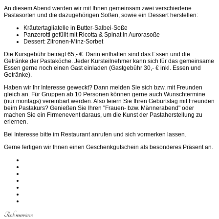
An diesem Abend werden wir mit Ihnen gemeinsam zwei verschiedene
Pastasorten und die dazugehörigen Soßen, sowie ein Dessert herstellen:
Kräutertagliatelle in Butter-Salbei-Soße
Panzerotti gefüllt mit Ricotta & Spinat in Aurorasoße
Dessert: Zitronen-Minz-Sorbet
Die Kursgebühr beträgt 65,- €. Darin enthalten sind das Essen und die
Getränke der Pastaköche. Jeder Kursteilnehmer kann sich für das gemeinsame
Essen gerne noch einen Gast einladen (Gastgebühr 30,- € inkl. Essen und
Getränke).
Haben wir Ihr Interesse geweckt? Dann melden Sie sich bzw. mit Freunden
gleich an. Für Gruppen ab 10 Personen können gerne auch Wunschtermine
(nur montags) vereinbart werden. Also feiern Sie Ihren Geburtstag mit Freunden
beim Pastakurs? Genießen Sie Ihren "Frauen- bzw. Männerabend" oder
machen Sie ein Firmenevent daraus, um die Kunst der Pastaherstellung zu
erlernen.
Bei Interesse bitte im Restaurant anrufen und sich vormerken lassen.
Gerne fertigen wir Ihnen einen Geschenkgutschein als besonderes Präsent an.
Tisch reservieren