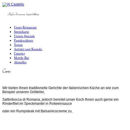
Rufen Sie uns an: (09171) 88050
Unser Restaurant
Speisekarte
Unsere Specials
Pastakochkurs
Torten
Anfahrt und Kontakt
Catering
Mobile Bar
Aktuelles
Carne
Wir bieten Ihnen traditionelle Gerichte der italienischen Küche an wie zum
Beispiel unseren Grillteller,
Saltimbocca di Romana, jedoch bereitet unser Koch Ihnen auch gerne ein
Rinderfilet im Speckmantel in Rotweinsauce
oder ein Rumpsteak mit Balsamicocreme zu.